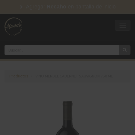
Agregar
Recaho
en pantalla de inicio
Productos
VINO MENDEL CABERNET SAUVIGNON 750 ML