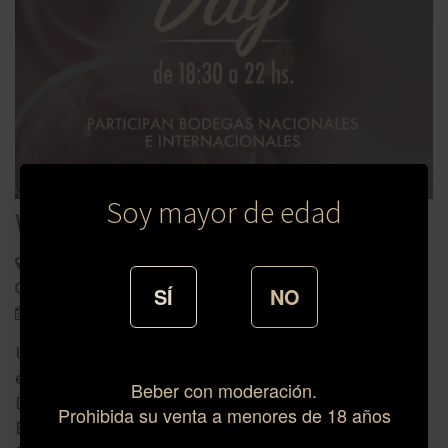
Soy mayor de edad
WINE DAY
Club de Golf Uruguay - Bv. Gral Artigas 379
De 18:30 a 22:00 hs.
SÍ
NO
28/11/22
Un evento de degustación y venta de destacadas
etiquetas nacionales e internacionales en el salón Long
Beber con moderación.
Drive del Club del Golf del Uruguay.
Prohibida su venta a menores de 18 años
Bodegas participantes de Uruguay, Chile, Argentina y