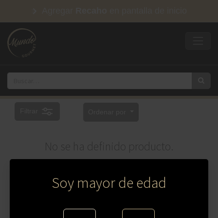
Agregar
Recaho
en pantalla de inicio
Filtrar
Ordenar por
No se ha definido producto.
Soy mayor de edad