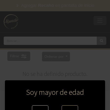
Agregar
Recaho
en pantalla de inicio
Filtrar
Ordenar por
No se ha definido producto.
Soy mayor de edad