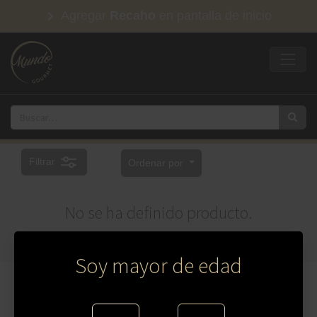
Agregar
Recaho
en pantalla de inicio
Filtrar
Ordenar por
No se ha definido producto.
Soy mayor de edad