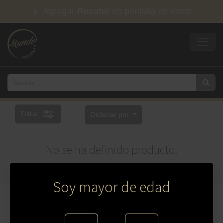
Agregar
Recaho
en pantalla de inicio
Filtrar
Ordenar por
No se ha definido producto.
Soy mayor de edad