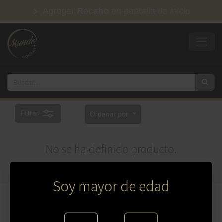
Agregar
Recaho
en pantalla de inicio
Filtrar
Ordenar por
No se ha definido producto.
Soy mayor de edad