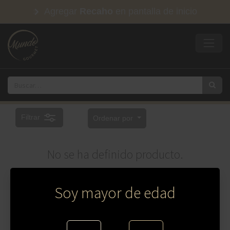
Agregar
Recaho
en pantalla de inicio
Filtrar
Ordenar por
No se ha definido producto.
Soy mayor de edad