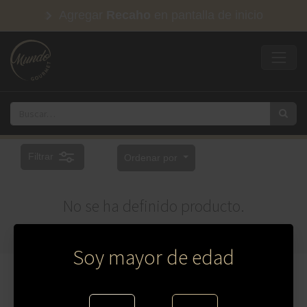
Agregar
Recaho
en pantalla de inicio
Filtrar
Ordenar por
No se ha definido producto.
Soy mayor de edad