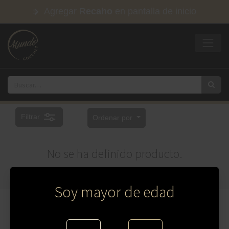
Agregar
Recaho
en pantalla de inicio
Filtrar
Ordenar por
No se ha definido producto.
Soy mayor de edad