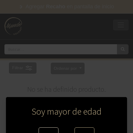
Agregar
Recaho
en pantalla de inicio
Filtrar
Ordenar por
No se ha definido producto.
Soy mayor de edad