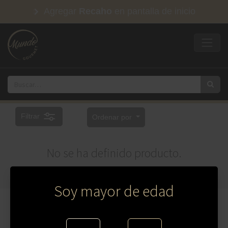
Agregar
Recaho
en pantalla de inicio
Filtrar
Ordenar por
No se ha definido producto.
Soy mayor de edad