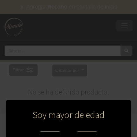
Agregar
Recaho
en pantalla de inicio
Filtrar
Ordenar por
No se ha definido producto.
Soy mayor de edad