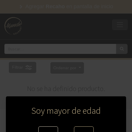
Agregar
Recaho
en pantalla de inicio
Filtrar
Ordenar por
No se ha definido producto.
Soy mayor de edad