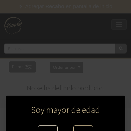
Agregar
Recaho
en pantalla de inicio
Filtrar
Ordenar por
No se ha definido producto.
Soy mayor de edad