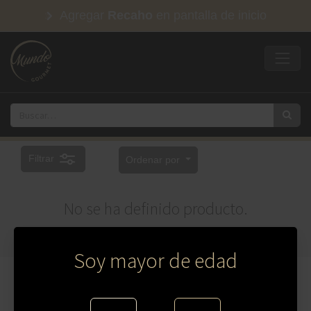
Agregar
Recaho
en pantalla de inicio
Filtrar
Ordenar por
No se ha definido producto.
Soy mayor de edad