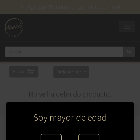
Agregar
Recaho
en pantalla de inicio
Filtrar
Ordenar por
No se ha definido producto.
Soy mayor de edad