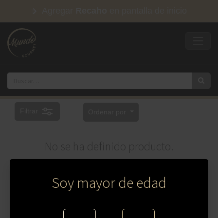
Agregar
Recaho
en pantalla de inicio
Filtrar
Ordenar por
No se ha definido producto.
Soy mayor de edad