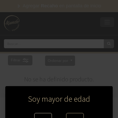
Agregar
Recaho
en pantalla de inicio
Filtrar
Ordenar por
No se ha definido producto.
Soy mayor de edad