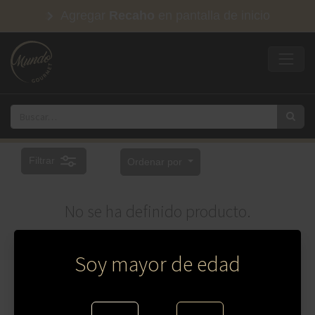
Agregar
Recaho
en pantalla de inicio
Filtrar
Ordenar por
No se ha definido producto.
Soy mayor de edad