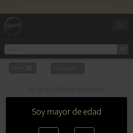
Agregar
Recaho
en pantalla de inicio
Filtrar
Ordenar por
No se ha definido producto.
Soy mayor de edad