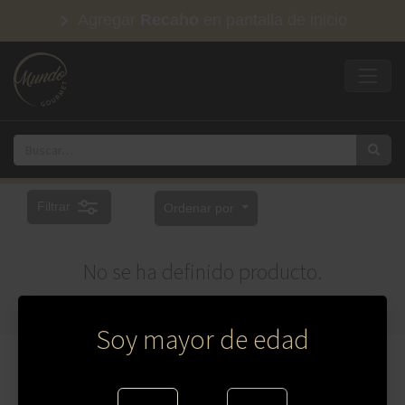
Agregar
Recaho
en pantalla de inicio
Filtrar
Ordenar por
No se ha definido producto.
Soy mayor de edad