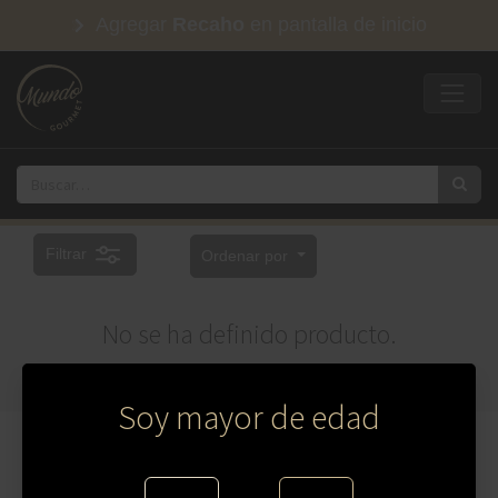
Agregar
Recaho
en pantalla de inicio
Filtrar
Ordenar por
No se ha definido producto.
Soy mayor de edad