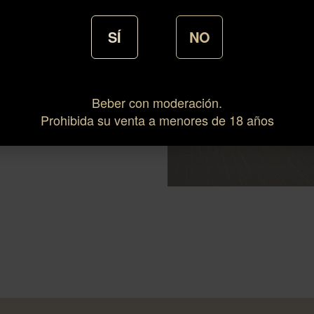
 la vida de cada uno a través de
ra solucionar sus problemas de
SÍ
NO
dianas empresas que desean
Beber con moderación.
Prohibida su venta a menores de 18 años