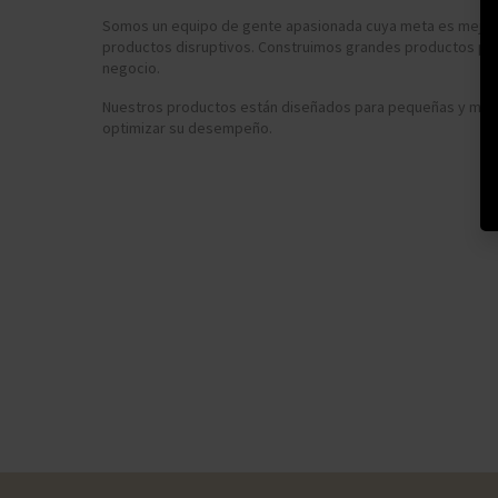
Somos un equipo de gente apasionada cuya meta es mejorar
productos disruptivos. Construimos grandes productos pa
negocio.
Nuestros productos están diseñados para pequeñas y me
optimizar su desempeño.