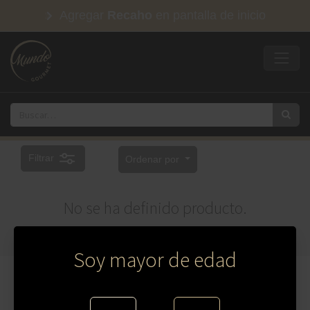
Agregar
Recaho
en pantalla de inicio
Filtrar
Ordenar por
No se ha definido producto.
Soy mayor de edad